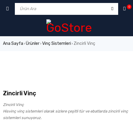
0
Ana Sayfa
Ürünler
Vinç Sistemleri
Zincirli Vinç
›
›
›
Zincirli Vinç
Zincirli Vinç
Hisvinç vinç sistemleri olarak sizlere çeşitli tür ve ebatlarda zincirli vinç
sistemleri sunuyoruz.