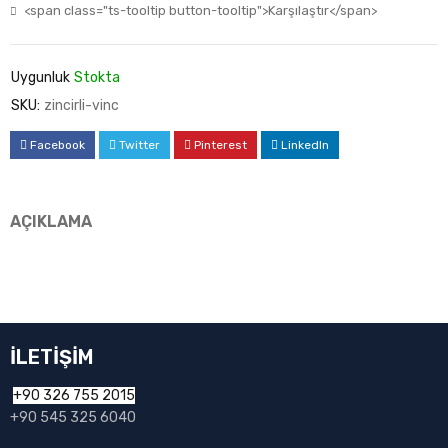
<span class="ts-tooltip button-tooltip">Karşılaştır</span>
Uygunluk
Stokta
SKU:
zincirli-vinc
Facebook
Twitter
Pinterest
LinkedIn
AÇIKLAMA
İLETİŞİM
+90 326 755 2015
+90 545 325 6040