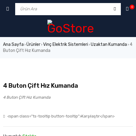
0
Ana Sayfa
Ürünler
Vinç Elektrik Sistemleri
Uzaktan Kumanda
4
›
›
›
›
Buton Çift Hız Kumanda
4 Buton Çift Hız Kumanda
4 Buton Çift Hız Kumanda
<span class="ts-tooltip button-tooltip">Karşılaştır</span>