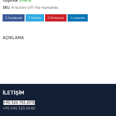
Uygunluk
Stokta
SKU:
4-buton-cift-hiz-kumanda
Facebook
Twitter
Pinterest
LinkedIn
AÇIKLAMA
İLETİŞİM
+90 326 755 2015
+90 545 325 6040