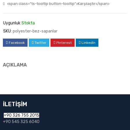
<span class="ts-tooltip button-tooltip">Karşılaştır</span>
Uygunluk
Stokta
SKU:
polyester-bez-sapanlar
Facebook
Twitter
Pinterest
LinkedIn
AÇIKLAMA
İLETİŞİM
+90 326 755 2015
+90 545 325 6040