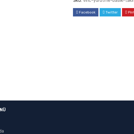
SKU:
vinc-yurutme-baslik-takim
Facebook
Twitter
Pin
ENÜ
da