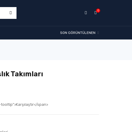
0
SON GÖRÜNTÜLENEN
lık Takımları
tooltip">Karşılaştır</span>