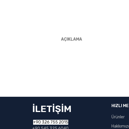
AÇIKLAMA
İLETİŞİM
HIZLI M
Ürünler
+90 326 755 2015
Hakkımız
+90 545 325 6040