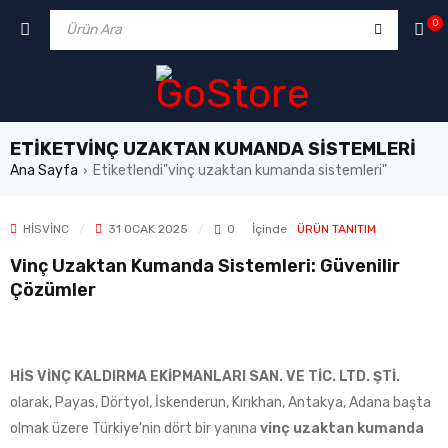
0
ETIKETVINÇ UZAKTAN KUMANDA SISTEMLERI
Ana Sayfa
Etiketlendi"vinç uzaktan kumanda sistemleri"
›
HISVINC
31 OCAK 2025
0
İçinde
ÜRÜN TANITIM
Vinç Uzaktan Kumanda Sistemleri: Güvenilir
Çözümler
HİS VİNÇ KALDIRMA EKİPMANLARI SAN. VE TİC. LTD. ŞTİ.
olarak, Payas, Dörtyol, İskenderun, Kırıkhan, Antakya, Adana başta
olmak üzere Türkiye’nin dört bir yanına
vinç uzaktan kumanda