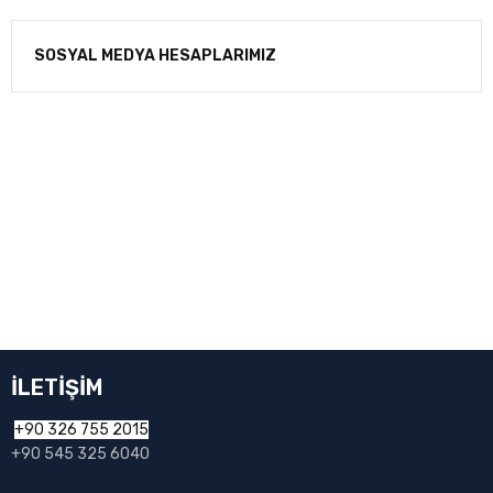
SOSYAL MEDYA HESAPLARIMIZ
BİZDEN HABERDAR OLUN
E-Postanızı ekleyin, gelişmelerden haberdar olun.
İLETİŞİM
+90 326 755 2015
+90 545 325 6040