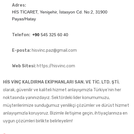
Adres:
HİS TİCARET, Yenişehir, İstasyon Cd. No:2, 31900
Payas/Hatay
Telefon:
+90
545 325 60 40
E-posta:
hisvinc.paz@gmail.com
Web Sitesi:
https://hisvinc.com
HİS VİNÇ KALDIRMA EKİPMANLARI SAN. VE TİC. LTD. ŞTİ.
olarak, güvenilir ve kaliteli hizmet anlayışımızla Türkiye’nin her
noktasında yanınızdayız. Sektördeki lider konumumuzu,
müşterilerimize sunduğumuz yenilikçi çözümler ve dürüst hizmet
anlayışımızla koruyoruz. Bizimle iletişime geçin, ihtiyaçlarınıza en
uygun çözümleri birlikte belirleyelim!